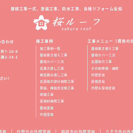
屋根工事一式、塗装工事、防水工事、
各種リフォーム全般
施工事例
工事メニュー（費用の
い合わせ
施工事例一覧
屋根葺き替え工事
7-10-9
屋根葺き替え工事
屋根カバー工法
2-14-1
屋根カバー工法
瓦屋根の工事
瓦葺き直し工事
その他修理・補修
棟瓦積み直し工事
外壁塗装
さい!
瓦屋根の部分補修工事
屋根塗装
貫板、棟板金交換工事
外壁＆屋根塗装
雨樋工事
屋根材補修工事
屋根塗装
外壁塗装
塗装
日野市の外壁塗装
稲城市の外壁塗装
八王子市の外