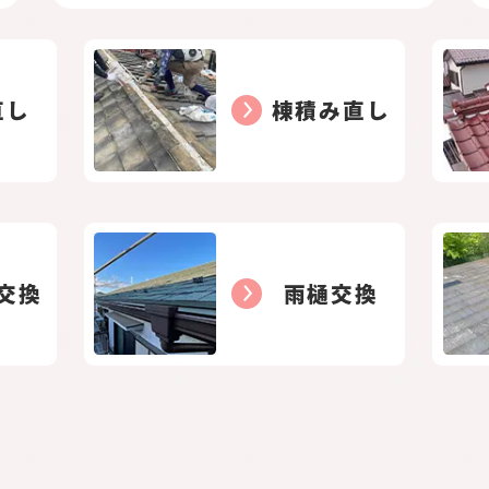
直し
棟積み直し
交換
雨樋交換