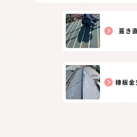
葺き
棟板金