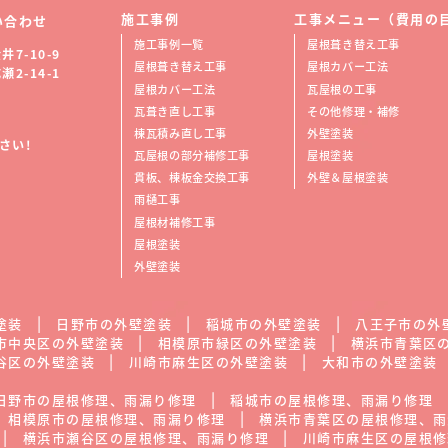
施工事例
工事メニュー（費用の
い合わせ
施工事例一覧
屋根葺き替え工事
7-10-9
屋根葺き替え工事
屋根カバー工法
2-14-1
屋根カバー工法
瓦屋根の工事
瓦葺き直し工事
その他修理・補修
棟瓦積み直し工事
外壁塗装
さい!
瓦屋根の部分補修工事
屋根塗装
貫板、棟板金交換工事
外壁＆屋根塗装
雨樋工事
屋根材補修工事
屋根塗装
外壁塗装
塗装
日野市の外壁塗装
稲城市の外壁塗装
八王子市の外
市中央区の外壁塗装
相模原市緑区の外壁塗装
横浜市青葉区
谷区の外壁塗装
川崎市麻生区の外壁塗装
大和市の外壁塗装
日野市の屋根修理、雨漏り修理
稲城市の屋根修理、雨漏り修理
相模原市の屋根修理、雨漏り修理
横浜市青葉区の屋根修理、雨
横浜市瀬谷区の屋根修理、雨漏り修理
川崎市麻生区の屋根修