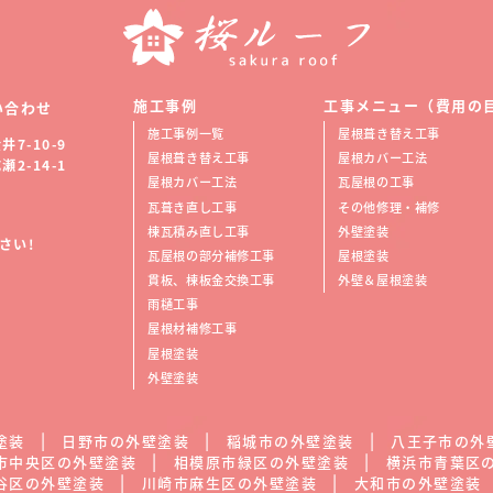
施工事例
工事メニュー（費用の
い合わせ
施工事例一覧
屋根葺き替え工事
7-10-9
屋根葺き替え工事
屋根カバー工法
2-14-1
屋根カバー工法
瓦屋根の工事
瓦葺き直し工事
その他修理・補修
棟瓦積み直し工事
外壁塗装
さい!
瓦屋根の部分補修工事
屋根塗装
貫板、棟板金交換工事
外壁＆屋根塗装
雨樋工事
屋根材補修工事
屋根塗装
外壁塗装
塗装
日野市の外壁塗装
稲城市の外壁塗装
八王子市の外
市中央区の外壁塗装
相模原市緑区の外壁塗装
横浜市青葉区
谷区の外壁塗装
川崎市麻生区の外壁塗装
大和市の外壁塗装