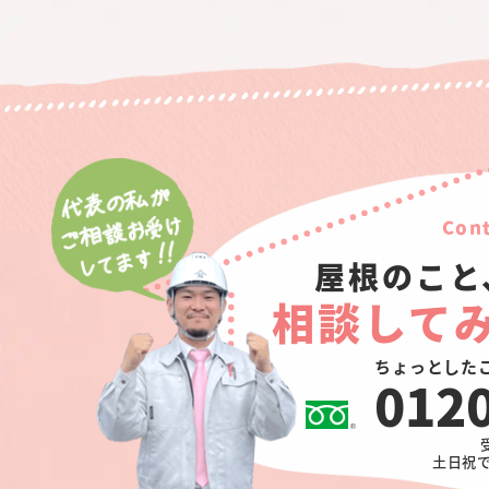
Cont
屋根のこと
相談して
ちょっとした
012
土日祝