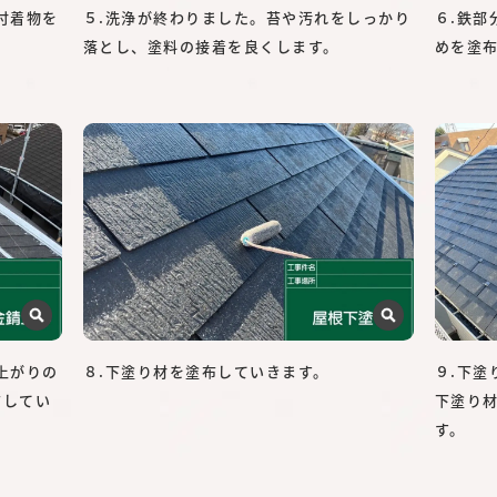
付着物を
５.洗浄が終わりました。苔や汚れをしっかり
６.鉄
落とし、塗料の接着を良くします。
めを塗
上がりの
８.下塗り材を塗布していきます。
９.下
布してい
下塗り
す。