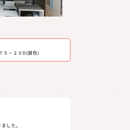
５－２０D(調色)
りました。