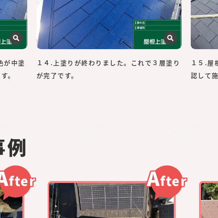
色が中塗
１４.上塗りが終わりました。これで３層塗り
１５.
ます。
が完了です。
認して
事例
A
A
fter
fter