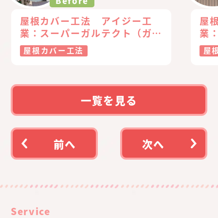
Before
屋根カバー工法 アイジー工
屋
業：スーパーガルテクト（ガル
業
バリウム鋼板）
バ
屋根カバー工法
屋
一覧を見る
前へ
次へ
Service