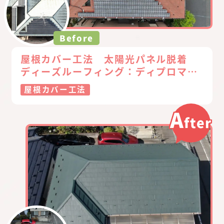
Before
屋根カバー工法 太陽光パネル脱着
ディーズルーフィング：ディプロマッ
トスター（ジンガリウム鋼板）
屋根カバー工法
A
fter