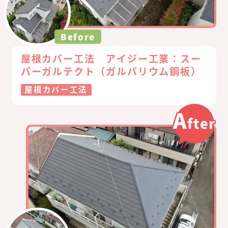
Before
屋根カバー工法 アイジー工業：スー
パーガルテクト（ガルバリウム鋼板）
屋根カバー工法
A
fter