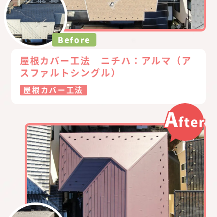
Before
屋根カバー工法 ニチハ：アルマ（ア
スファルトシングル）
屋根カバー工法
A
fter