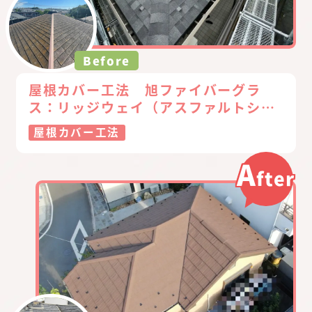
Before
屋根カバー工法 旭ファイバーグラ
ス：リッジウェイ（アスファルトシン
グル）
屋根カバー工法
A
fter