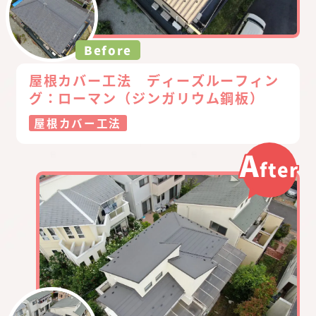
Before
屋根カバー工法 ディーズルーフィン
グ：ローマン（ジンガリウム鋼板）
屋根カバー工法
A
fter