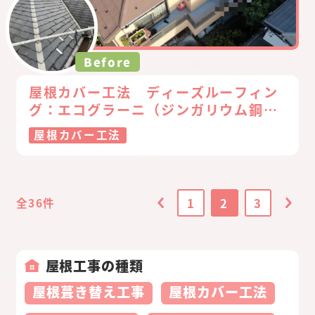
Before
屋根カバー工法 ディーズルーフィン
グ：エコグラーニ（ジンガリウム鋼
板）
屋根カバー工法
1
2
3
全36件
屋根工事の種類
屋根葺き替え工事
屋根カバー工法