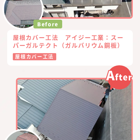
Before
屋根カバー工法 アイジー工業：スー
パーガルテクト（ガルバリウム鋼板）
屋根カバー工法
A
fter