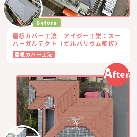
Before
屋根カバー工法 アイジー工業：スー
パーガルテクト（ガルバリウム鋼板）
屋根カバー工法
A
fter