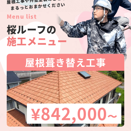
まるっとおまかせください
Menu list
桜ルーフの
施工メニュー
屋根葺き替え工事
¥842,000
〜