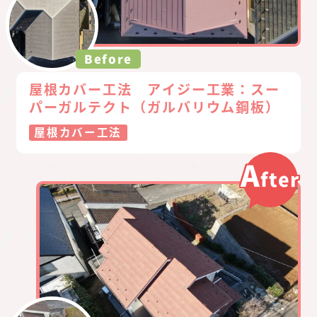
Before
屋根カバー工法 アイジー工業：スー
パーガルテクト（ガルバリウム鋼板）
屋根カバー工法
A
fter