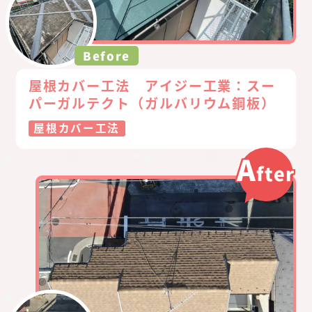
Before
屋根カバー工法 アイジー工業：スー
パーガルテクト（ガルバリウム鋼板）
屋根カバー工法
A
fter