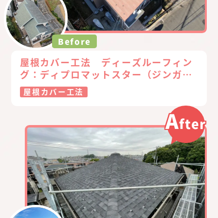
Before
屋根カバー工法 ディーズルーフィン
グ：ディプロマットスター（ジンガリ
ウム鋼板）
屋根カバー工法
A
fter