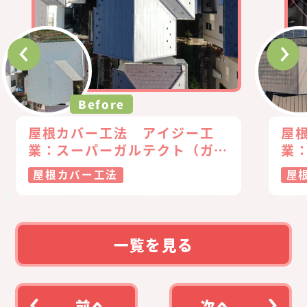
Before
屋根カバー工法 アイジー工
屋
業：スーパーガルテクト（ガル
業
バリウム鋼板）
バ
屋根カバー工法
屋
一覧を見る
前へ
次へ